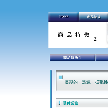
2
長期的・迅速・拡張性
受付業務